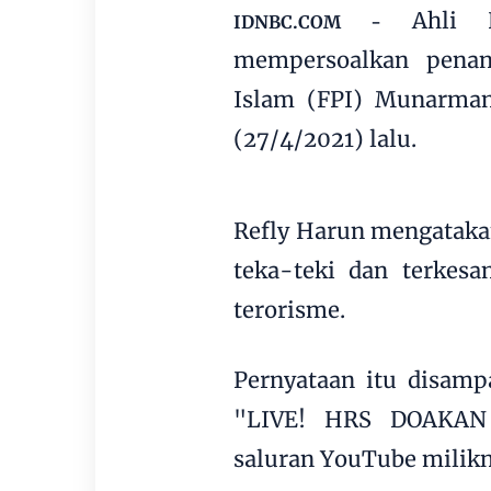
Ahli 
IDNBC.COM -
mempersoalkan penan
Islam (FPI) Munarman
(27/4/2021) lalu.
Refly Harun mengatak
teka-teki dan terkesa
terorisme.
Pernyataan itu disamp
"LIVE! HRS DOAKAN 
saluran YouTube milikn