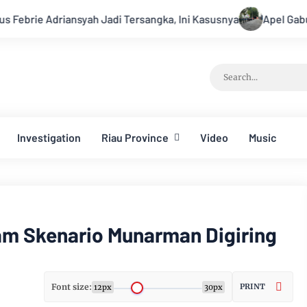
 Jadi Tersangka, Ini Kasusnya
Apel Gabungan Kesiapsiagaa
Investigation
Riau Province
Video
Music
am Skenario Munarman Digiring
Font size:
PRINT
12px
30px