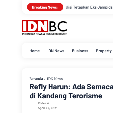
Polisi Tetapkan Eks Jampidsus Febrie Adriansyah
Breaking News:
Home
IDN News
Business
Property
Beranda
IDN News
Refly Harun: Ada Semac
di Kandang Terorisme
Redaksi
April 29, 2021