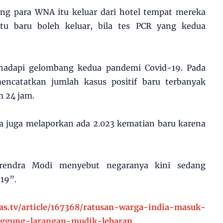
g para WNA itu keluar dari hotel tempat mereka
itu baru boleh keluar, bila tes PCR yang kedua
ghadapi gelombang kedua pandemi Covid-19. Pada
encatatkan jumlah kasus positif baru terbanyak
m 24 jam.
a juga melaporkan ada 2.023 kematian baru karena
arendra Modi menyebut negaranya kini sedang
19”.
s.tv/article/167368/ratusan-warga-india-masuk-
inggung-larangan-mudik-lebaran