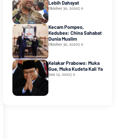
Lebih Dahsyat
Oktober 30, 2020
0
Kecam Pompeo,
Kedubes: China Sahabat
Dunia Muslim
Oktober 30, 2020
0
Kelakar Prabowo: Muka
Gue, Muka Kudeta Kali Ya
Juni 13, 2021
0