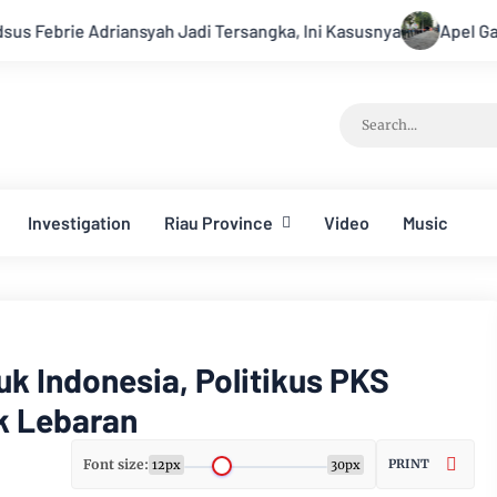
h Jadi Tersangka, Ini Kasusnya
Apel Gabungan Kesiapsiaga
Investigation
Riau Province
Video
Music
k Indonesia, Politikus PKS
k Lebaran
Font size:
PRINT
12px
30px