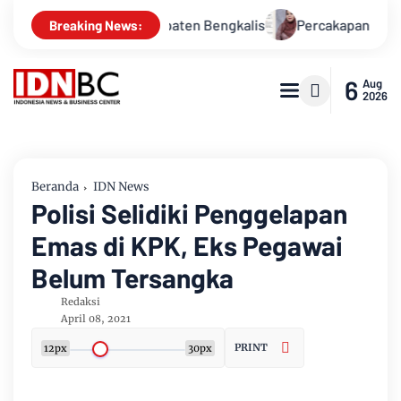
Alam Kabupaten Bengkalis
Percakapan Bocor! Elite DPRD In
Breaking News:
6
Aug
2026
Beranda
IDN News
Polisi Selidiki Penggelapan
Emas di KPK, Eks Pegawai
Belum Tersangka
Redaksi
April 08, 2021
PRINT
12px
30px