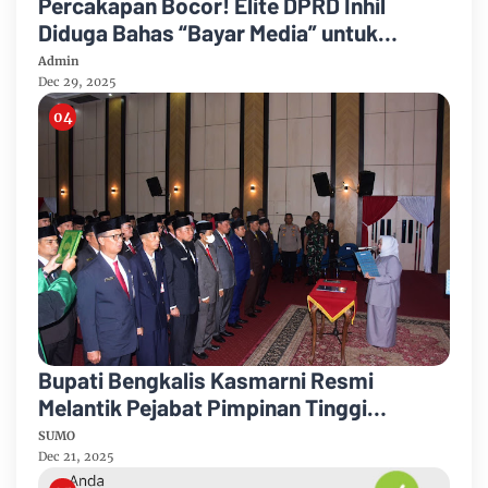
Percakapan Bocor! Elite DPRD Inhil
Diduga Bahas “Bayar Media” untuk
Dukung Kebijakan
Admin
Dec 29, 2025
Bupati Bengkalis Kasmarni Resmi
Melantik Pejabat Pimpinan Tinggi
Pratama
SUMO
Dec 21, 2025