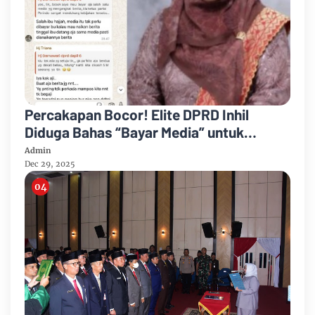
Percakapan Bocor! Elite DPRD Inhil
Diduga Bahas “Bayar Media” untuk
Dukung Kebijakan
Admin
Dec 29, 2025