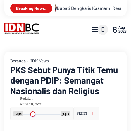
kan
Bupati Bengkalis Kasmarni Resmi Melantik Pejabat Pimp
Breaking News:
6
Aug
2026
Beranda
IDN News
PKS Sebut Punya Titik Temu
dengan PDIP: Semangat
Nasionalis dan Religius
Redaksi
April 28, 2021
PRINT
12px
30px