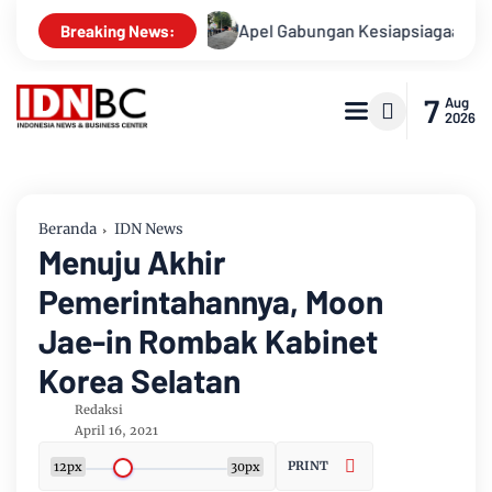
 Kasusnya
Apel Gabungan Kesiapsiagaan Untuk Menanggulan
Breaking News:
7
Aug
2026
Beranda
IDN News
Menuju Akhir
Pemerintahannya, Moon
Jae-in Rombak Kabinet
Korea Selatan
Redaksi
April 16, 2021
PRINT
12px
30px