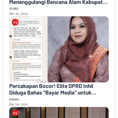
Menanggulangi Bencana Alam Kabupaten
Bengkalis
SUMO
Dec 30, 2025
Percakapan Bocor! Elite DPRD Inhil
Diduga Bahas “Bayar Media” untuk
Dukung Kebijakan
Admin
Dec 29, 2025