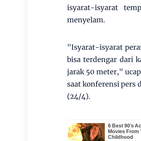
isyarat-isyarat te
menyelam.
"Isyarat-isyarat pe
bisa terdengar dari 
jarak 50 meter," uc
saat konferensi pers d
(24/4).