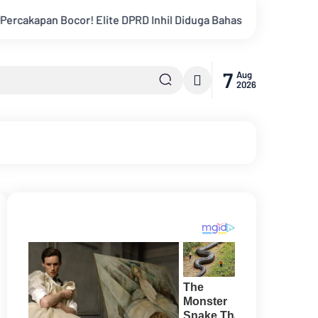
ite DPRD Inhil Diduga Bahas “Bayar Media” untuk Dukung Kebijak
7
Aug
2026