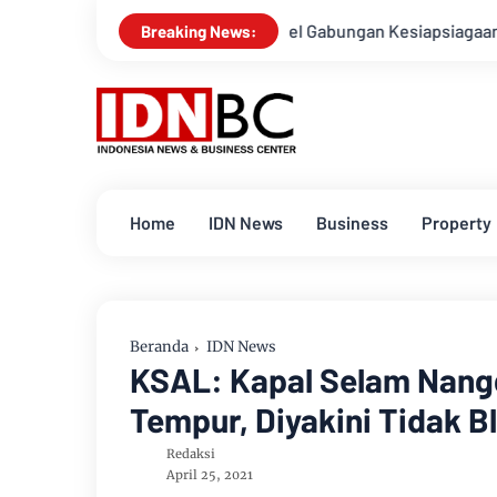
Kasusnya
Apel Gabungan Kesiapsiagaan Untuk Menanggulan
Breaking News:
Home
IDN News
Business
Property
Beranda
IDN News
KSAL: Kapal Selam Nangg
Tempur, Diyakini Tidak B
Redaksi
April 25, 2021