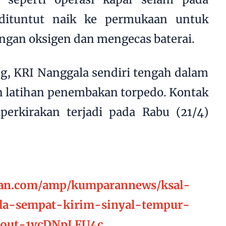
ituntut naik ke permukaan untuk
ngan oksigen dan mengecas baterai.
ng, KRI Nanggala sendiri tengah dalam
n latihan penembakan torpedo. Kontak
iperkirakan terjadi pada Rabu (21/4)
an.com/amp/kumparannews/ksal-
la-sempat-kirim-sinyal-tempur-
ckout-1vcDNpLFU4c