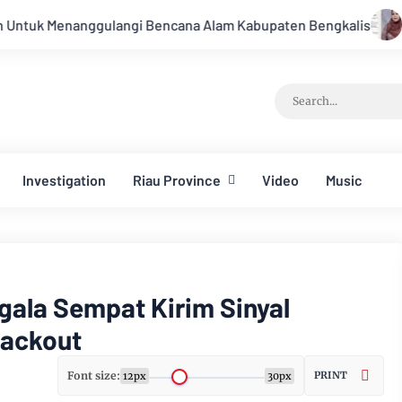
gi Bencana Alam Kabupaten Bengkalis
Percakapan Bocor! El
Investigation
Riau Province
Video
Music
ala Sempat Kirim Sinyal
lackout
Font size:
PRINT
12px
30px