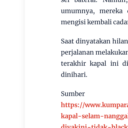
umumnya, mereka d
mengisi kembali cada
Saat dinyatakan hila
perjalanan melakuka
terakhir kapal ini d
dinihari.
Sumber
https://www.kumpar
kapal-selam-nangga
diyakini-tidak-bla