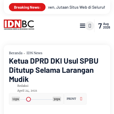
flare Down, Jutaan Situs Web di Seluruh Dunia Lumpuh
Set
Breaking News:
7
Aug
2026
Beranda
IDN News
Ketua DPRD DKI Usul SPBU
Ditutup Selama Larangan
Mudik
Redaksi
April 24, 2021
PRINT
12px
30px