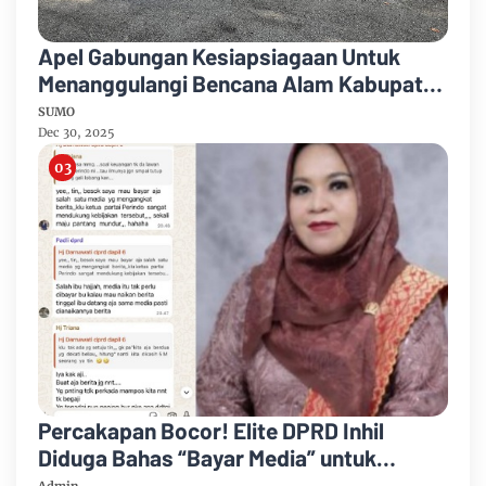
Apel Gabungan Kesiapsiagaan Untuk
Menanggulangi Bencana Alam Kabupaten
Bengkalis
SUMO
Dec 30, 2025
Percakapan Bocor! Elite DPRD Inhil
Diduga Bahas “Bayar Media” untuk
Dukung Kebijakan