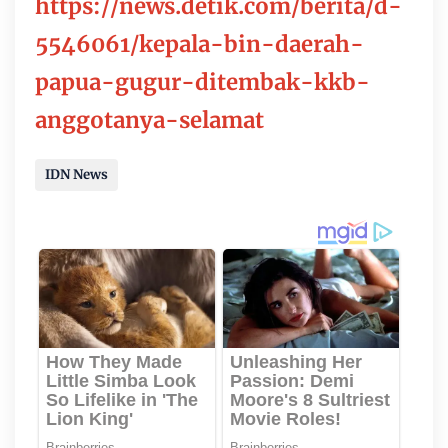
https://news.detik.com/berita/d-
5546061/kepala-bin-daerah-
papua-gugur-ditembak-kkb-
anggotanya-selamat
IDN News