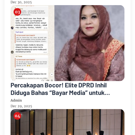
Dec 30, 2025
Percakapan Bocor! Elite DPRD Inhil
Diduga Bahas “Bayar Media” untuk
Dukung Kebijakan
Admin
Dec 29, 2025