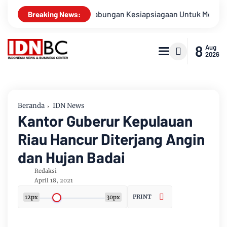
Apel Gabungan Kesiapsiagaan Untuk Menanggulangi Bencana
Breaking News:
8
Aug
2026
Beranda
IDN News
Kantor Guberur Kepulauan
Riau Hancur Diterjang Angin
dan Hujan Badai
Redaksi
April 18, 2021
PRINT
12px
30px