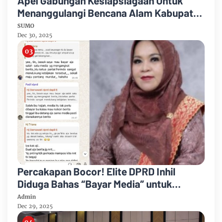
Apel Gabungan Kesiapsiagaan Untuk
Menanggulangi Bencana Alam Kabupaten
Bengkalis
SUMO
Dec 30, 2025
Percakapan Bocor! Elite DPRD Inhil
Diduga Bahas “Bayar Media” untuk
Dukung Kebijakan
Admin
Dec 29, 2025