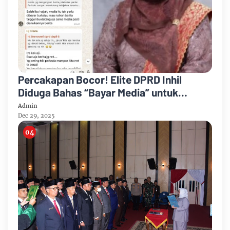
Percakapan Bocor! Elite DPRD Inhil
Diduga Bahas “Bayar Media” untuk
Dukung Kebijakan
Admin
Dec 29, 2025