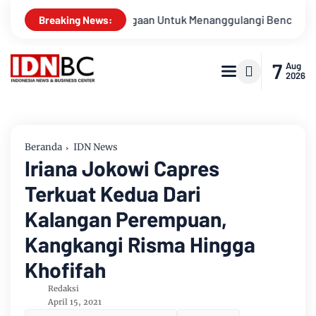
an Kesiapsiagaan Untuk Menanggulangi Bencana Alam Kabupate
Breaking News:
7
Aug
2026
Beranda
IDN News
Iriana Jokowi Capres
Terkuat Kedua Dari
Kalangan Perempuan,
Kangkangi Risma Hingga
Khofifah
Redaksi
April 15, 2021