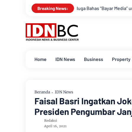
lite DPRD Inhil Diduga Bahas “Bayar Media” untuk Dukung Kebija
Breaking News:
Home
IDN News
Business
Property
Beranda
IDN News
Faisal Basri Ingatkan Jo
Presiden Pengumbar Janj
Redaksi
April 16, 2021