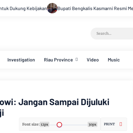
kan
Bupati Bengkalis Kasmarni Resmi Melantik Pejabat Pimp
Investigation
Riau Province
Video
Music
kowi: Jangan Sampai Dijuluki
i
Font size:
PRINT
12px
30px