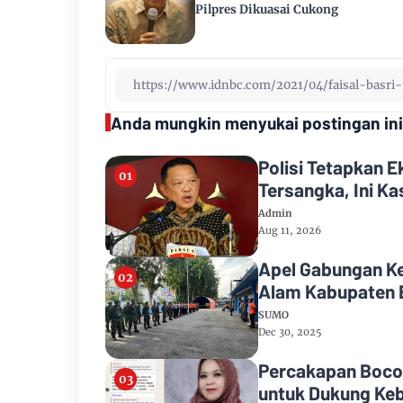
Pilpres Dikuasai Cukong
Anda mungkin menyukai postingan ini
Polisi Tetapkan 
Tersangka, Ini K
Admin
Aug 11, 2026
Apel Gabungan K
Alam Kabupaten 
SUMO
Dec 30, 2025
Percakapan Bocor
untuk Dukung Keb