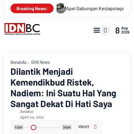
i Kasusnya
Apel Gabungan Kesiapsiagaan Untuk Menanggula
Breaking News:
8
Aug
2026
Beranda
IDN News
Dilantik Menjadi
Kemendikbud Ristek,
Nadiem: Ini Suatu Hal Yang
Sangat Dekat Di Hati Saya
Redaksi
April 29, 2021
PRINT
12px
30px