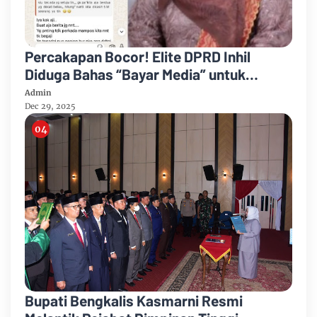
Percakapan Bocor! Elite DPRD Inhil
Diduga Bahas “Bayar Media” untuk
Dukung Kebijakan
Admin
Dec 29, 2025
Bupati Bengkalis Kasmarni Resmi