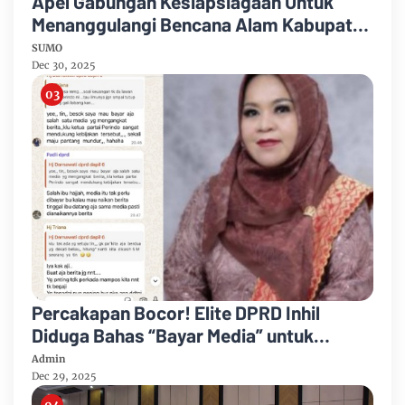
Apel Gabungan Kesiapsiagaan Untuk
Menanggulangi Bencana Alam Kabupaten
Bengkalis
SUMO
Dec 30, 2025
Percakapan Bocor! Elite DPRD Inhil
Diduga Bahas “Bayar Media” untuk
Dukung Kebijakan
Admin
Dec 29, 2025