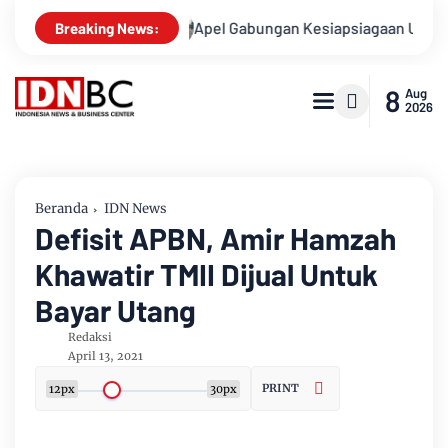
asusnya
Apel Gabungan Kesiapsiagaan Untuk Menanggulang
Breaking News:
8
Aug
2026
Beranda
IDN News
Defisit APBN, Amir Hamzah
Khawatir TMII Dijual Untuk
Bayar Utang
Redaksi
April 13, 2021
PRINT
12px
30px