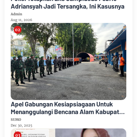
Adriansyah Jadi Tersangka, Ini Kasusnya
Admin
Aug 11, 2026
Apel Gabungan Kesiapsiagaan Untuk
Menanggulangi Bencana Alam Kabupaten
Bengkalis
SUMO
Dec 30, 2025