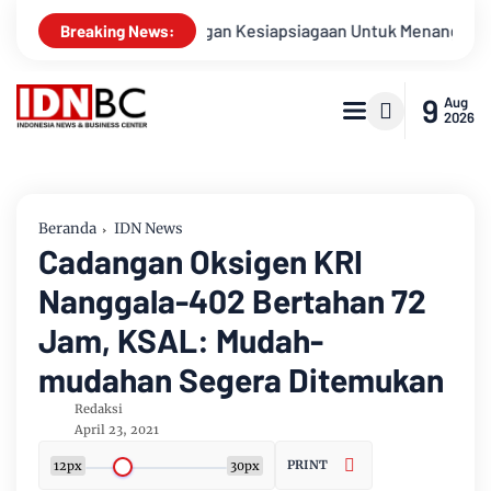
pel Gabungan Kesiapsiagaan Untuk Menanggulangi Bencana Al
Breaking News:
9
Aug
2026
Beranda
IDN News
Cadangan Oksigen KRI
Nanggala-402 Bertahan 72
Jam, KSAL: Mudah-
mudahan Segera Ditemukan
Redaksi
April 23, 2021
PRINT
12px
30px