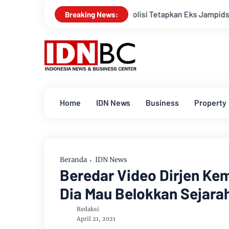
Polisi Tetapkan Eks Jampidsus Febrie Adriansya
Breaking News:
Home
IDN News
Business
Property
Beranda
IDN News
Beredar Video Dirjen Kem
Dia Mau Belokkan Sejara
Redaksi
April 21, 2021