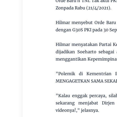
Orde Baru n TNI. Tak akui PKI
Zonpada Rabu (21/4/2021).
Hilmar menyebut Orde Baru 
dengan G30S PKI pada 30 Sep
Hilmar menyatakan Partai K
dijadikan Soeharto sebagai
menggantikan Kepemimpinan
"Polemik di Kementrian 
MENGAGETKAN SAMA SEKALI,"
"Kalau enggak percaya, sil
sekarang menjabat Dirjen
videonya!," jelasnya.