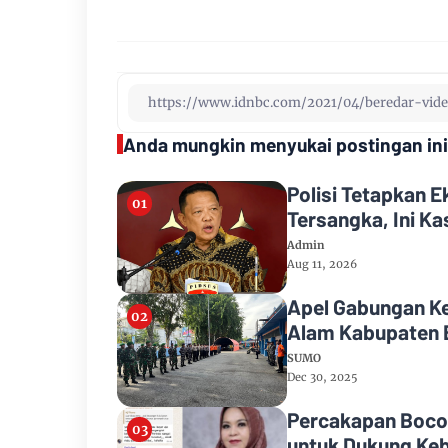
Anda mungkin menyukai postingan ini
Polisi Tetapkan 
Tersangka, Ini K
Admin
Aug 11, 2026
Apel Gabungan K
Alam Kabupaten 
SUMO
Dec 30, 2025
Percakapan Bocor
untuk Dukung Keb