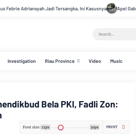
h Jadi Tersangka, Ini Kasusnya
Apel Gabungan Kesiapsiagaa
Investigation
Riau Province
Video
Music
endikbud Bela PKI, Fadli Zon:
h
Font size:
PRINT
12px
30px