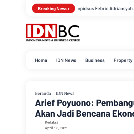
i Tetapkan Eks Jampidsus Febrie Adriansyah Jadi Tersangka, Ini 
Breaking News:
Home
IDN News
Business
Property
Beranda
IDN News
Arief Poyuono: Pembangu
Akan Jadi Bencana Ekon
Redaksi
April 12, 2021