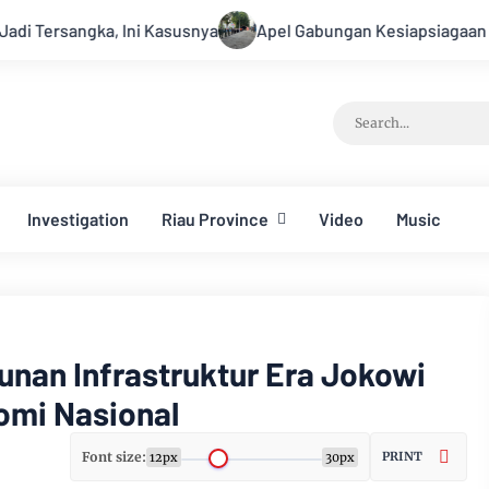
Kasusnya
Apel Gabungan Kesiapsiagaan Untuk Menanggulan
Investigation
Riau Province
Video
Music
nan Infrastruktur Era Jokowi
omi Nasional
Font size:
PRINT
12px
30px