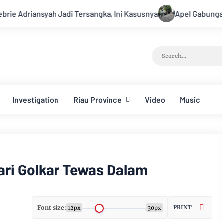
i Tersangka, Ini Kasusnya
Apel Gabungan Kesiapsiagaan Un
Investigation
Riau Province
Video
Music
ri Golkar Tewas Dalam
Font size:
PRINT
12px
30px