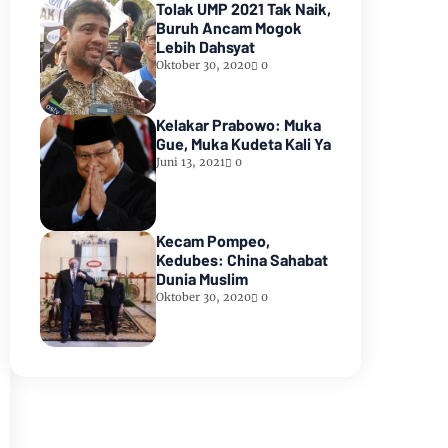
Tolak UMP 2021 Tak Naik,
Buruh Ancam Mogok
Lebih Dahsyat
Oktober 30, 2020
0
Kelakar Prabowo: Muka
Gue, Muka Kudeta Kali Ya
Juni 13, 2021
0
Kecam Pompeo,
Kedubes: China Sahabat
Dunia Muslim
Oktober 30, 2020
0