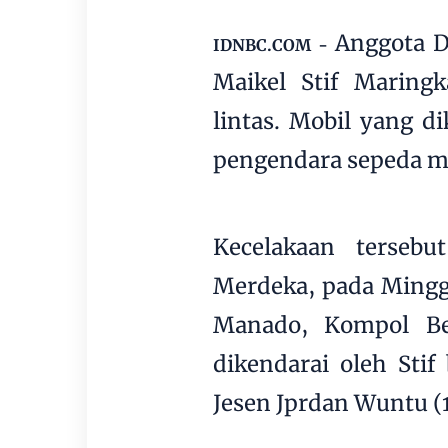
Anggota D
IDNBC.COM -
Maikel Stif Maring
lintas. Mobil yang d
pengendara sepeda m
Kecelakaan terseb
Merdeka, pada Minggu
Manado, Kompol Be
dikendarai oleh Sti
Jesen Jprdan Wuntu (