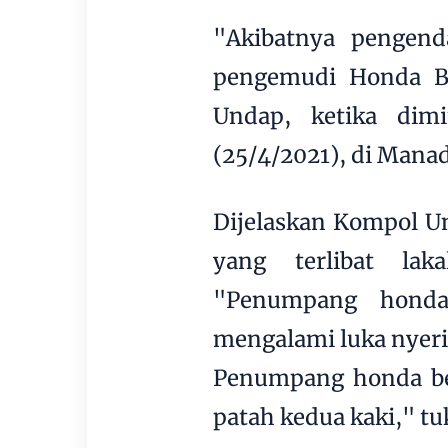
"Akibatnya pengen
pengemudi Honda Br
Undap, ketika dimi
(25/4/2021), di Mana
Dijelaskan Kompol U
yang terlibat lak
"Penumpang honda
mengalami luka nyeri 
Penumpang honda be
patah kedua kaki," tu