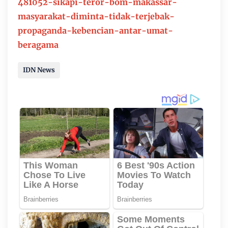
481052-sikapi-teror-bom-makassar-
masyarakat-diminta-tidak-terjebak-
propaganda-kebencian-antar-umat-
beragama
IDN News