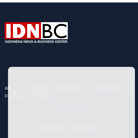
About Us
Contact Us
Privacy Policy
Term & Conditions
Disclaimers
Site Map
©
2026
IDNBC
- All Rights Reserved