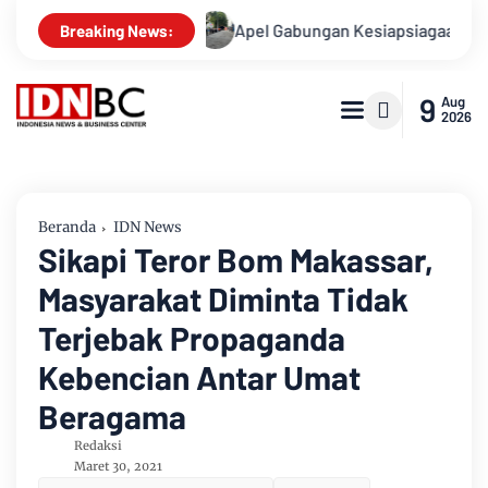
Ini Kasusnya
Apel Gabungan Kesiapsiagaan Untuk Menanggul
Breaking News:
9
Aug
2026
Beranda
IDN News
Sikapi Teror Bom Makassar,
Masyarakat Diminta Tidak
Terjebak Propaganda
Kebencian Antar Umat
Beragama
Redaksi
Maret 30, 2021