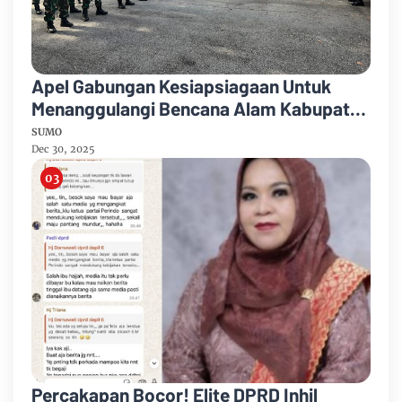
Apel Gabungan Kesiapsiagaan Untuk
Menanggulangi Bencana Alam Kabupaten
Bengkalis
SUMO
Dec 30, 2025
Percakapan Bocor! Elite DPRD Inhil