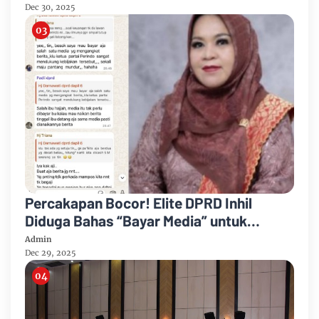
Dec 30, 2025
Percakapan Bocor! Elite DPRD Inhil
Diduga Bahas “Bayar Media” untuk
Dukung Kebijakan
Admin
Dec 29, 2025