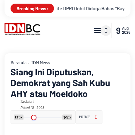
ocor! Elite DPRD Inhil Diduga Bahas “Bayar Media” untuk Dukun
Breaking News:
9
Aug
2026
Beranda
IDN News
Siang Ini Diputuskan,
Demokrat yang Sah Kubu
AHY atau Moeldoko
Redaksi
Maret 31, 2021
PRINT
12px
30px