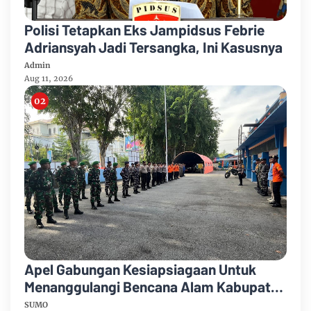
Polisi Tetapkan Eks Jampidsus Febrie
Adriansyah Jadi Tersangka, Ini Kasusnya
Admin
Aug 11, 2026
Apel Gabungan Kesiapsiagaan Untuk
Menanggulangi Bencana Alam Kabupaten
Bengkalis
SUMO