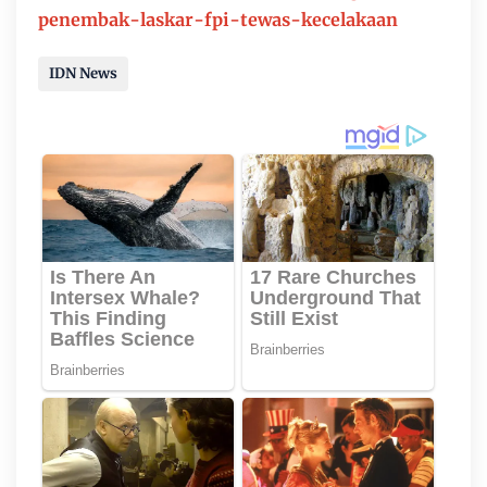
penembak-laskar-fpi-tewas-kecelakaan
IDN News