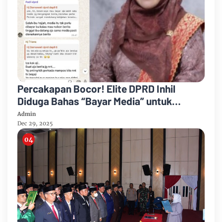
Percakapan Bocor! Elite DPRD Inhil
Diduga Bahas “Bayar Media” untuk
Dukung Kebijakan
Admin
Dec 29, 2025