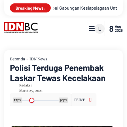
usnya
Apel Gabungan Kesiapsiagaan Untuk Menanggulangi B
Breaking News:
8
Aug
2026
Beranda
IDN News
Polisi Terduga Penembak
Laskar Tewas Kecelakaan
Redaksi
Maret 25, 2021
PRINT
12px
30px