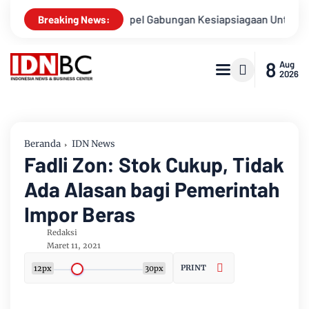
snya
Apel Gabungan Kesiapsiagaan Untuk Menanggulangi B
Breaking News:
8
Aug
2026
Beranda
IDN News
Fadli Zon: Stok Cukup, Tidak
Ada Alasan bagi Pemerintah
Impor Beras
Redaksi
Maret 11, 2021
PRINT
12px
30px