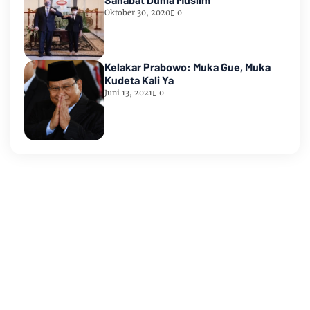
Oktober 30, 2020
0
Kelakar Prabowo: Muka Gue, Muka
Kudeta Kali Ya
Juni 13, 2021
0